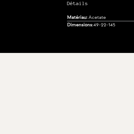
Détails
Matériau:
Acetate
Dimensions
:
49-22-145