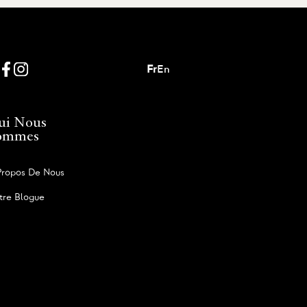
Fr
En
ui Nous
ommes
Propos De Nous
tre Blogue