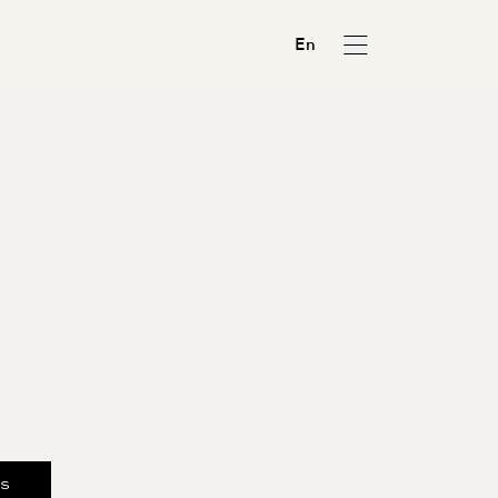
En
us