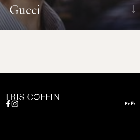
Gucci
En
Fr