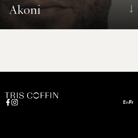
Akoni
En
Fr