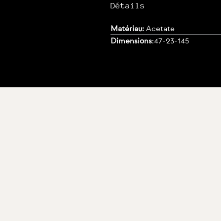
Détails
Matériau:
Acetate
Dimensions
:
47-23-145