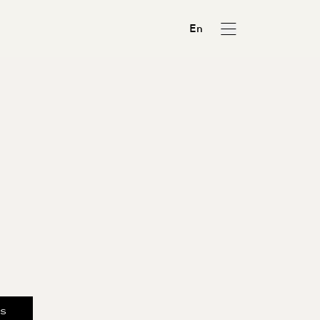
En
us