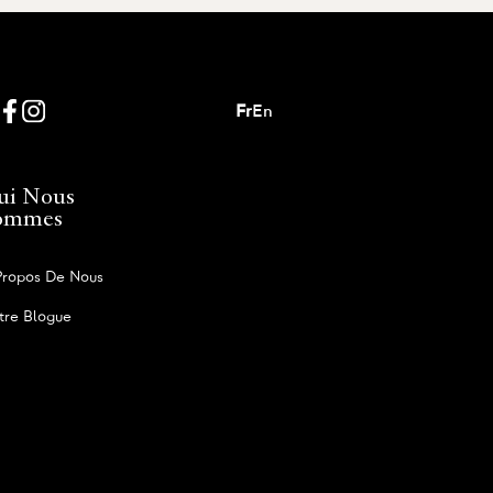
Fr
En
ui Nous
ommes
Propos De Nous
tre Blogue