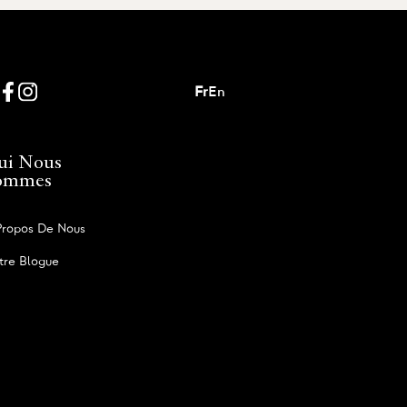
Fr
En
ui Nous
ommes
Propos De Nous
tre Blogue