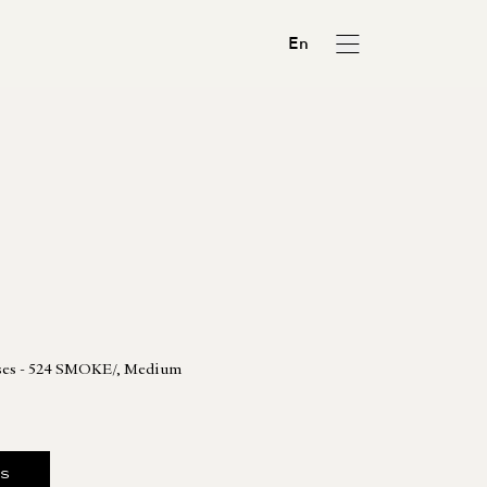
En
ses - 524 SMOKE/, Medium
us