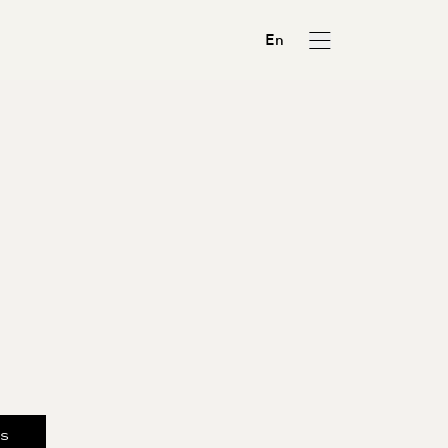
En
us