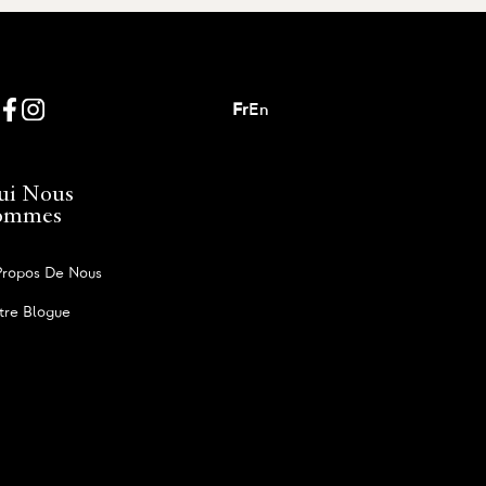
Fr
En
ui Nous
ommes
Propos De Nous
tre Blogue