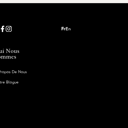
Fr
En
ui Nous
ommes
Propos De Nous
tre Blogue