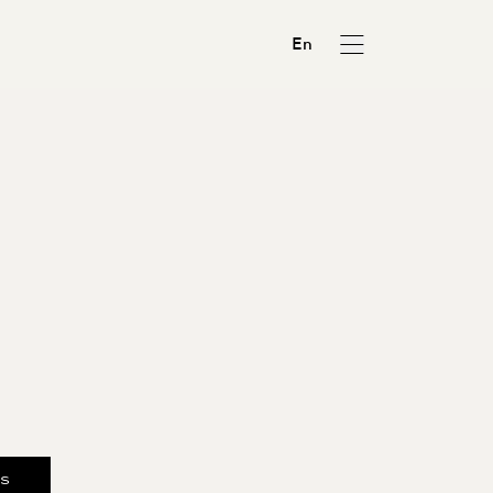
En
us