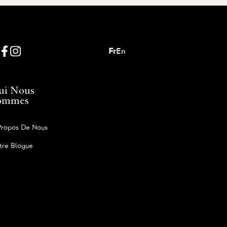
Fr
En
ui Nous
ommes
Propos De Nous
tre Blogue