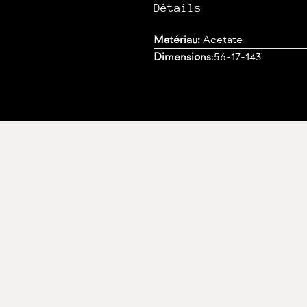
Détails
Matériau:
Acetate
Dimensions
:
56-17-143