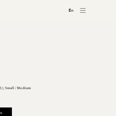
En
2//, Small / Medium
us