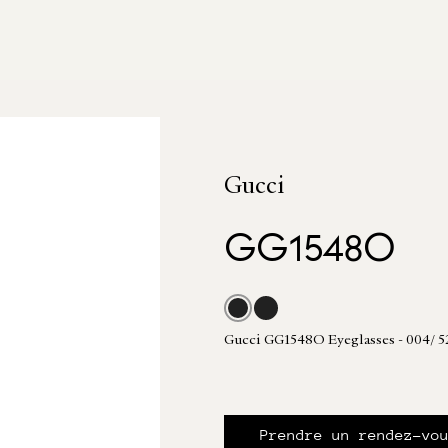
Gucci
GG1548O
Gucci GG1548O Eyeglasses - 004/ 5
Prendre un rendez-vo