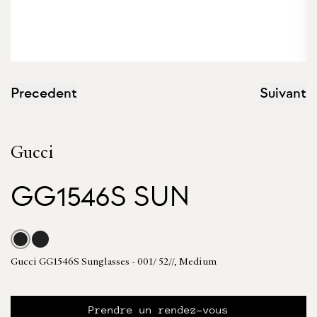
Precedent
Suivant
Gucci
GG1546S SUN
Gucci GG1546S Sunglasses - 001/ 52//, Medium
Prendre un rendez-vous