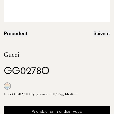
Precedent
Suivant
Gucci
GG0278O
Gucci GG0278O Eyeglasses - 011/ 55//, Medium
Prendre un rendez-vous