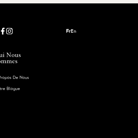
Fr
En
ui Nous
ommes
Propos De Nous
tre Blogue