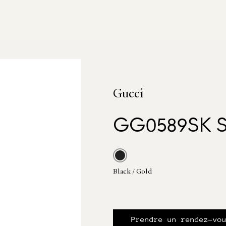
Gucci
GG0589SK 
Black / Gold
Prendre un rendez-vo