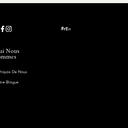
Fr
En
ui Nous
ommes
Propos De Nous
tre Blogue