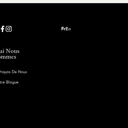
Fr
En
ui Nous
ommes
Propos De Nous
tre Blogue