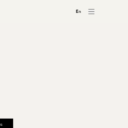
En
us