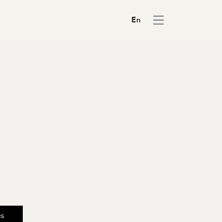
En
us