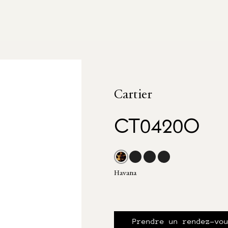
Cartier
CT0420O
Havana
Prendre un rendez-vo