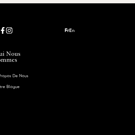
Fr
En
ui Nous
ommes
Propos De Nous
tre Blogue