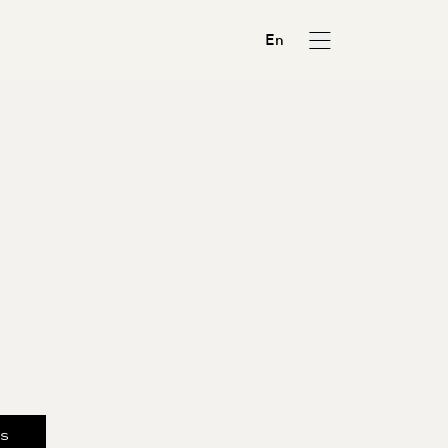
En
us