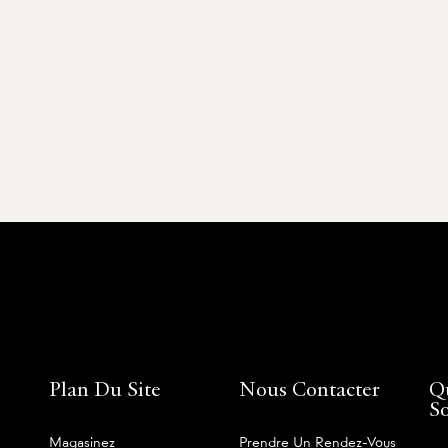
Plan Du Site
Nous Contacter
Q
S
Magasinez
Prendre Un Rendez-Vous