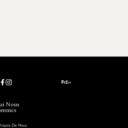
Fr
En
ui Nous
ommes
Propos De Nous