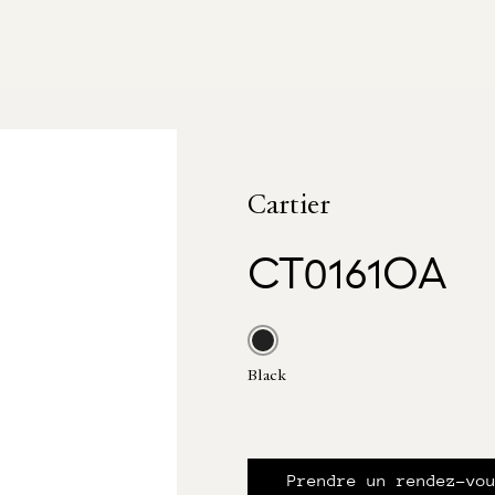
Cartier
CT0161OA
Black
Prendre un rendez-vo