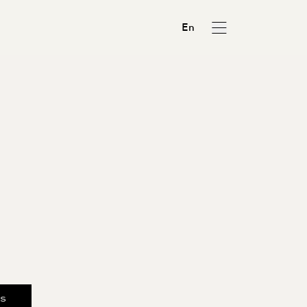
En
us