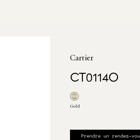
Cartier
CT0114O
Gold
Prendre un rendez-vo