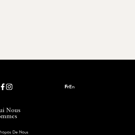
Fr
En
ui Nous
ommes
Propos De Nous