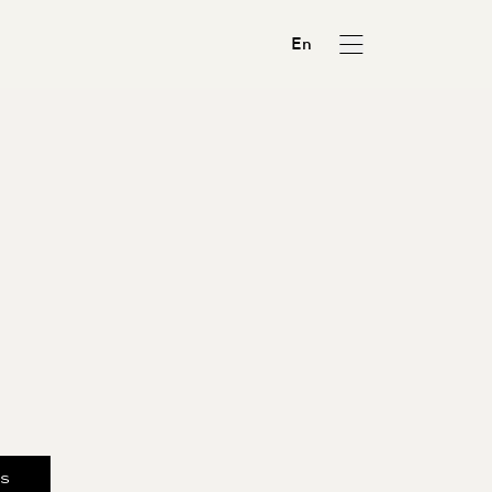
En
us