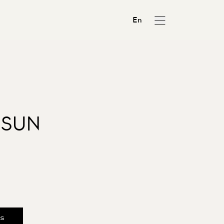
En
 SUN
us