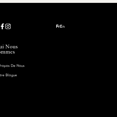
Fr
En
ui Nous
ommes
Propos De Nous
tre Blogue