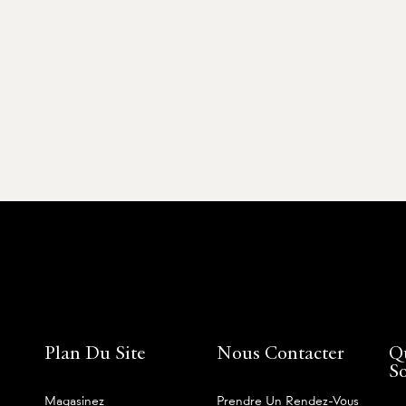
Plan Du Site
Nous Contacter
Q
S
Magasinez
Prendre Un Rendez-Vous