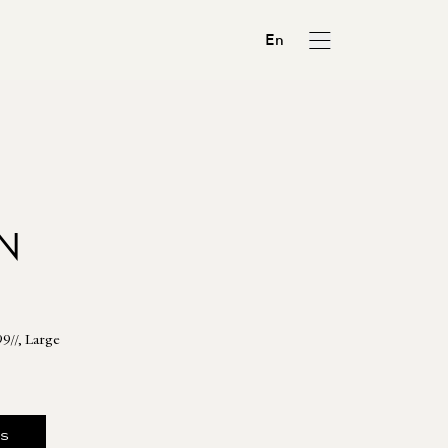
En
N
9//, Large
us