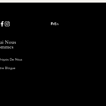
Fr
En
ui Nous
ommes
Propos De Nous
tre Blogue