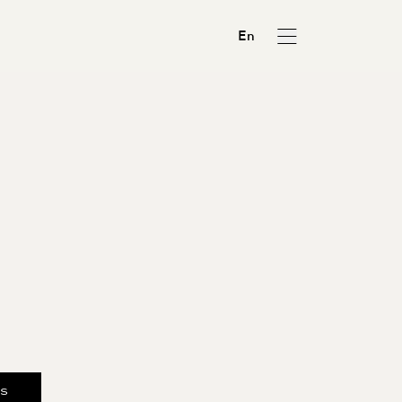
En
us