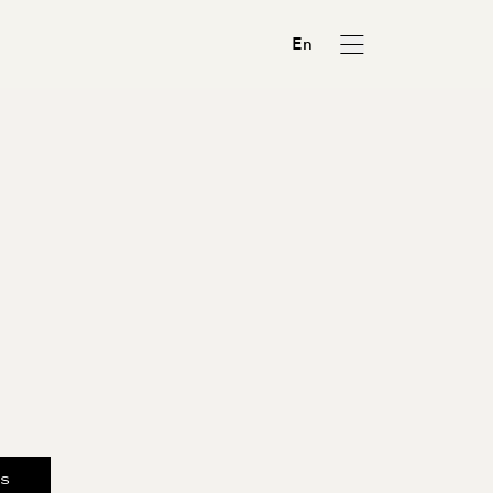
En
us