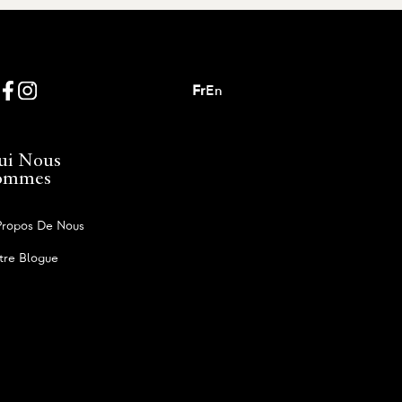
Fr
En
ui Nous
ommes
Propos De Nous
tre Blogue