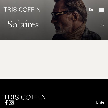
En
Solaires
En
Fr