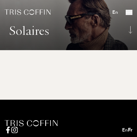
En
Solaires
En
Fr