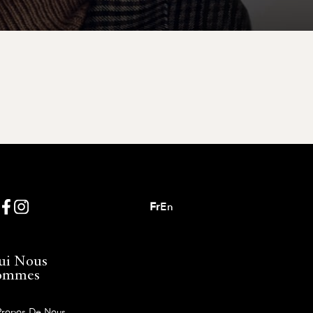
Fr
En
ui Nous
ommes
Propos De Nous