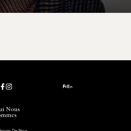
Fr
En
ui Nous
ommes
Propos De Nous