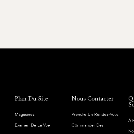
Plan Du Site
Nous Contacter
Q
S
Magasinez
Prendre Un Rendez-Vous
À 
Examen De La Vue
Commander Des
No