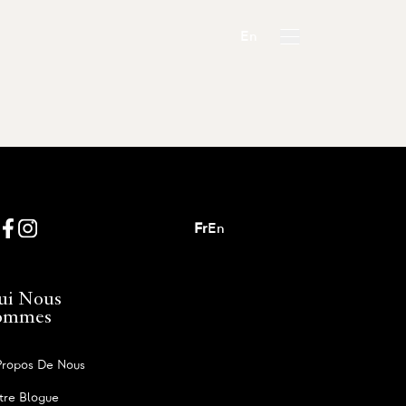
En
Fr
En
ui Nous
ommes
Propos De Nous
tre Blogue