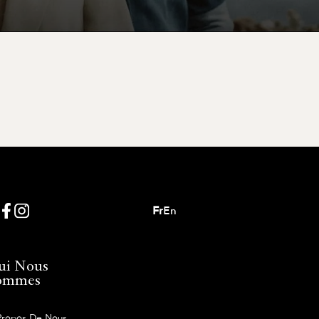
Fr
En
ui Nous
ommes
Propos De Nous