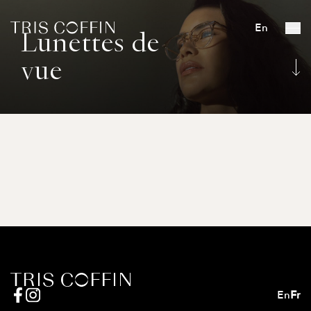
En
Lunettes de
vue
En
Fr