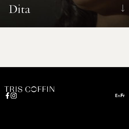
Dita
En
Fr