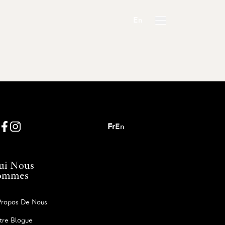
En
Fr
En
ui Nous
ommes
Propos De Nous
tre Blogue