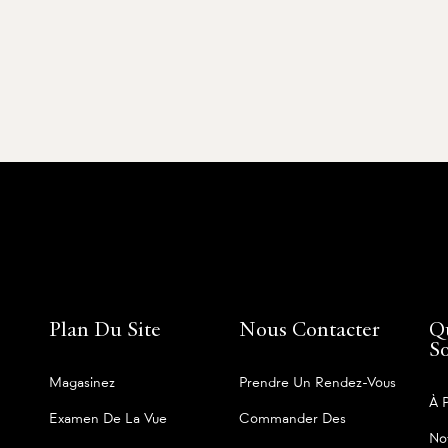
Plan Du Site
Nous Contacter
Q
S
Magasinez
Prendre Un Rendez-Vous
À 
Examen De La Vue
Commander Des
No